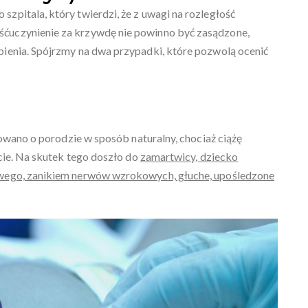
pitala, który twierdzi, że z uwagi na rozległość
ćuczynienie za krzywdę nie powinno być zasądzone,
ienia. Spójrzmy na dwa przypadki, które pozwolą ocenić
dowano o porodzie w sposób naturalny, chociaż ciążę
cie. Na skutek tego doszło do
zamartwicy, dziecko
owego, zanikiem nerwów wzrokowych, głuche, upośledzone