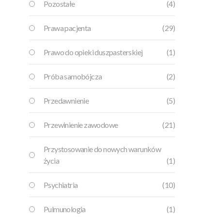
Pozostałe
(4)
Prawa pacjenta
(29)
Prawo do opieki duszpasterskiej
(1)
Próba samobójcza
(2)
Przedawnienie
(5)
Przewinienie zawodowe
(21)
Przystosowanie do nowych warunków
życia
(1)
Psychiatria
(10)
Pulmunologia
(1)