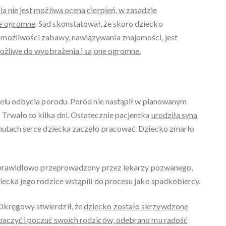
 nie jest możliwa ocena cierpień, w zasadzie
ne ogromne
. Sąd skonstatował, że skoro dziecko
możliwości zabawy, nawiązywania znajomości, jest
ożliwe do wyobrażenia i są one ogromne.
 celu odbycia porodu. Poród nie nastąpił w planowanym
Trwało to kilka dni. Ostatecznie pacjentka
urodziła syna
inutach serce dziecka zaczęło pracować. Dziecko zmarło
nieprawidłowo przeprowadzony przez lekarzy pozwanego,
iecka jego rodzice wstąpili do procesu jako spadkobiercy.
Okręgowy stwierdził, że
dziecko zostało skrzywdzone
obaczyć i poczuć swoich rodziców, odebrano mu radość