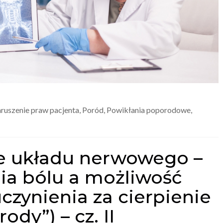
ruszenie praw pacjenta
,
Poród
,
Powikłania poporodowe
,
ie układu nerwowego –
ia bólu a możliwość
czynienia za cierpienie
dy”) – cz. II