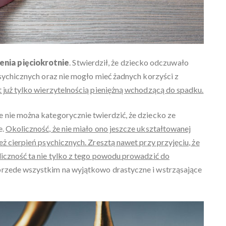
enia pięciokrotnie
. Stwierdził, że dziecko odczuwało
psychicznych oraz nie mogło mieć żadnych korzyści z
t już tylko wierzytelnością pieniężną wchodzącą do spadku.
 że nie można kategorycznie twierdzić, że dziecko ze
e.
Okoliczność, że nie miało ono jeszcze ukształtowanej
ż cierpień psychicznych. Zresztą nawet przy przyjęciu, że
liczność ta nie tylko z tego powodu prowadzić do
 przede wszystkim na wyjątkowo drastyczne i wstrząsające