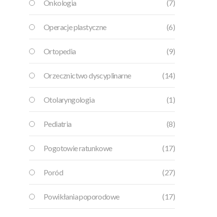
Onkologia
(7)
Operacje plastyczne
(6)
Ortopedia
(9)
Orzecznictwo dyscyplinarne
(14)
Otolaryngologia
(1)
Pediatria
(8)
Pogotowie ratunkowe
(17)
Poród
(27)
Powikłania poporodowe
(17)