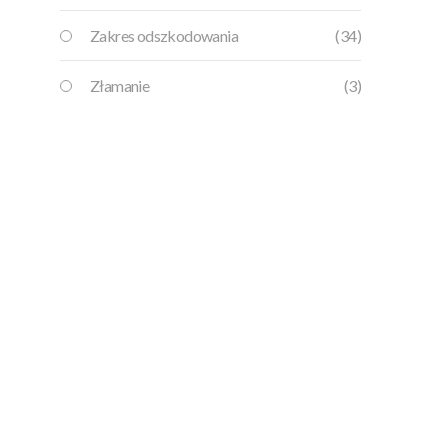
Zakres odszkodowania
(34)
Złamanie
(3)