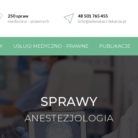
250 spraw
48 501 765 455
medyczno - prawnych
info@adwokaci-lekarze.pl
Y
USŁUGI MEDYCZNO - PRAWNE
PUBLIKACJE
SPRAWY
ANESTEZJOLOGIA