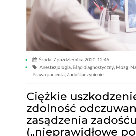
Środa, 7 października 2020, 12:45
Anestezjologia
,
Błąd diagnostyczny
,
Mózg
,
Na
Prawa pacjenta
,
Zadośćuczynienie
Ciężkie uszkodzen
zdolność odczuwan
zasądzenia zadośću
(„nieprawidłowe poro