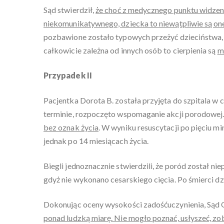
Sąd stwierdził,
że choć z medycznego punktu widzenia
niekomunikatywnego, dziecka to niewątpliwie są o
pozbawione zostało typowych przeżyć dzieciństwa, 
całkowicie zależna od innych osób to cierpienia są
m
Przypadek II
Pacjentka Dorota B. została przyjęta do szpitala w
terminie, rozpoczęto wspomaganie akcji porodowej. 
bez oznak życia
. W wyniku resuscytacji po pięciu m
jednak po 14 miesiącach życia.
Biegli jednoznacznie stwierdzili, że poród został 
gdyż nie wykonano cesarskiego cięcia. Po śmierci dz
Dokonując oceny wysokości zadośćuczynienia, Sąd 
ponad ludzką miarę. Nie mogło poznać, usłyszeć, z