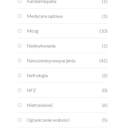
Kardiomiopatia
(1)
Medycyna sądowa
(1)
Mózg
(10)
Nadwykonania
(1)
Naruszenie praw pacjenta
(41)
Nefrologia
(2)
NFZ
(0)
Nietrzeźwość
(6)
Ograniczenie wolności
(5)