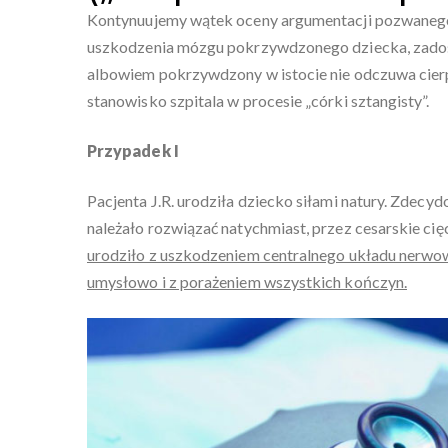
Kontynuujemy wątek oceny argumentacji pozwanego sz
uszkodzenia mózgu pokrzywdzonego dziecka, zadoś
albowiem pokrzywdzony w istocie nie odczuwa cierp
stanowisko szpitala w procesie „córki sztangisty”.
Przypadek I
Pacjenta J.R. urodziła dziecko siłami natury. Zdecy
należało rozwiązać natychmiast, przez cesarskie cię
urodziło z uszkodzeniem centralnego układu nerw
umysłowo i z porażeniem wszystkich kończyn.