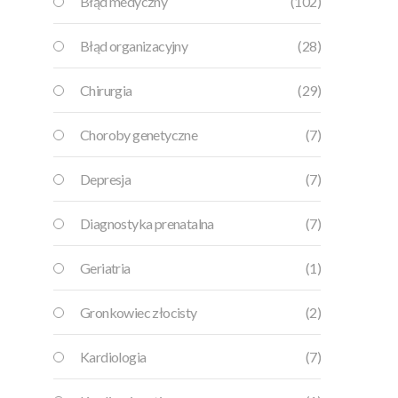
Błąd medyczny
(102)
Błąd organizacyjny
(28)
Chirurgia
(29)
Choroby genetyczne
(7)
Depresja
(7)
Diagnostyka prenatalna
(7)
Geriatria
(1)
Gronkowiec złocisty
(2)
Kardiologia
(7)